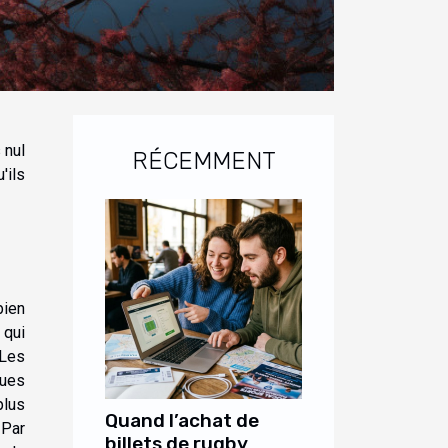
 nul
RÉCEMMENT
'ils
bien
 qui
 Les
ques
plus
Quand l’achat de
 Par
billets de rugby