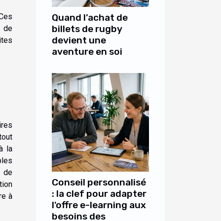
 Ces
Quand l’achat de
billets de rugby
t de
devient une
ites
aventure en soi
ires
tout
à la
ples
, de
Conseil personnalisé
tion
: la clef pour adapter
re à
l'offre e-learning aux
besoins des