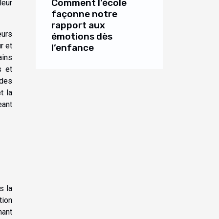
Comment l’école
leur
façonne notre
rapport aux
eurs
émotions dès
r et
l’enfance
ains
s et
 des
t la
eant
s la
tion
nant