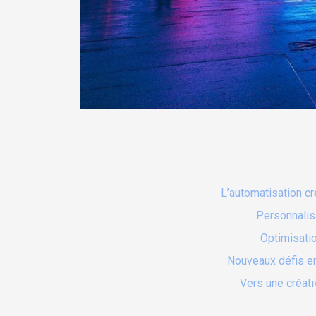
L’automatisation cr
Personnalis
Optimisati
Nouveaux défis en 
Vers une créati