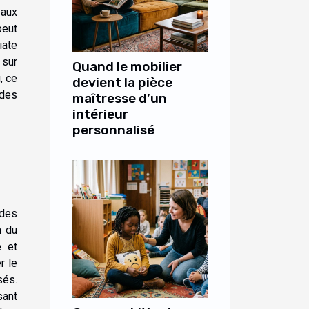
 aux
peut
iate
 sur
Quand le mobilier
, ce
devient la pièce
 des
maîtresse d’un
intérieur
personnalisé
 des
n du
e et
r le
sés.
sant