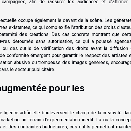
s campagnes, afin de rassurer les audiences et d’affirmer 
llectuelle occupe également le devant de la scène. Les générat
s existantes, ce qui complexifie l’attribution des droits d’auteu
a paternité des créations. Des cas concrets montrent que cert
œuvres détournés sans autorisation, ce qui a poussé agence
 ou des outils de vérification des droits avant la diffusion
e conformité émergent pour garantir le respect des artistes e
lisation abusive ou trompeuse des images générées, encourag
ans le secteur publicitaire.
 augmentée pour les
lligence artificielle bouleversent le champ de la créativité dan
marketing un terrain d’expérimentation inédit. Là où la concep
s et des contraintes budgétaires, ces outils permettent mainte