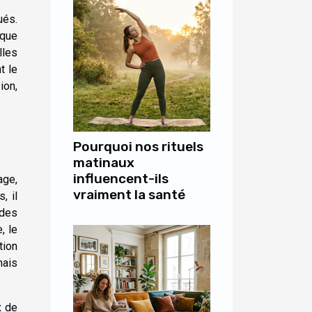
ués.
aque
lles
t le
ion,
Pourquoi nos rituels
matinaux
influencent-ils
age,
vraiment la santé
, il
 des
, le
tion
mais
x de