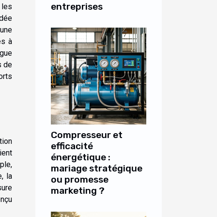
entreprises
 les
idée
’une
es à
ngue
s de
orts
Compresseur et
tion
efficacité
ient
énergétique :
ple,
mariage stratégique
, la
ou promesse
sure
marketing ?
onçu