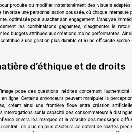
 pour produire ou modifier instantanément des visuels adaptés
e favorise une personnalisation poussée, où chaque internaute 
nente, optimisée pour susciter son engagement. L’analyse imméd
pidement les combinaisons gagnantes, d’augmenter le retour
 les budgets attribués aux créations moins performantes. Ainsi
 contribue à une gestion plus durable et à une efficacité accrue
tière d’éthique et de droits
d’image pose des questions inédites concernant l’authenticité
é en ligne. Certains annonceurs peuvent manipuler la perceptio
, créant ainsi une frontière floue entre création artificiell
es interrogations sur la capacité des consommateurs à distingue
confiance envers les marques et la véracité des messages diffu
eu central : de plus en plus d’acteurs se dotent de chartes préci