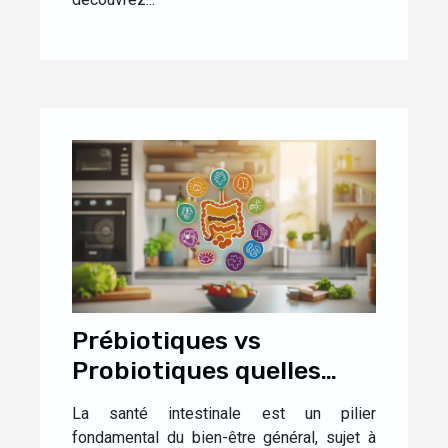
Prébiotiques vs
Probiotiques quelles
différences pour votre
La santé intestinale est un pilier
santé intestinale
fondamental du bien-être général, sujet à