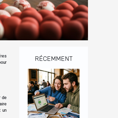
fres
RÉCEMMENT
pour
r de
aire
t un