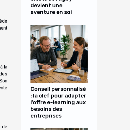
devient une
aventure en soi
sède
ment
à la
 des
 Son
ente
Conseil personnalisé
: la clef pour adapter
l'offre e-learning aux
besoins des
entreprises
é de