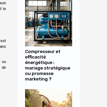
sson
d le
 est
dans
Compresseur et
efficacité
r ou
énergétique :
é de
mariage stratégique
ou promesse
marketing ?