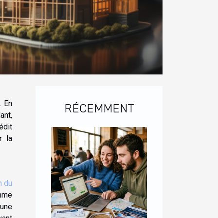
. En
RÉCEMMENT
ant,
édit
r la
n du
omme
 une