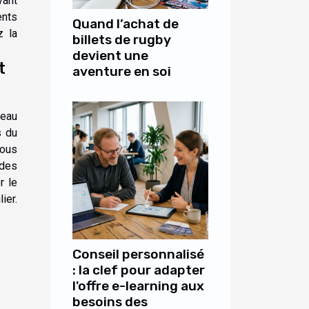
vant
ents
Quand l’achat de
z la
billets de rugby
devient une
t
aventure en soi
leau
s du
vous
 des
r le
ier.
Conseil personnalisé
: la clef pour adapter
l'offre e-learning aux
besoins des