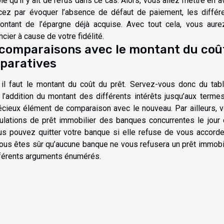
le qu’il y ait de refus dans ce cas. Alors, vous allez mettre en a
cez par évoquer l’absence de défaut de paiement, les différ
montant de l’épargne déjà acquise. Avec tout cela, vous aure
ncier à cause de votre fidélité.
comparaisons avec le montant du coû
mparatives
, il faut le montant du coût du prêt. Servez-vous donc du tab
e l’addition du montant des différents intérêts jusqu’aux terme
récieux élément de comparaison avec le nouveau. Par ailleurs, 
lations de prêt immobilier des banques concurrentes le jour
ous pouvez quitter votre banque si elle refuse de vous accorde
vous êtes sûr qu’aucune banque ne vous refusera un prêt immobil
ifférents arguments énumérés.