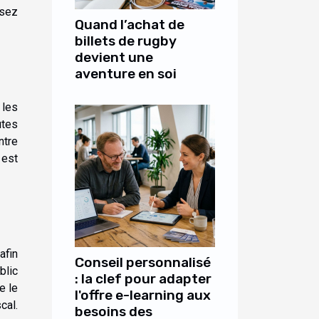
isez
Quand l’achat de
billets de rugby
devient une
aventure en soi
 les
utes
ntre
 est
afin
Conseil personnalisé
blic
: la clef pour adapter
e le
l'offre e-learning aux
cal.
besoins des