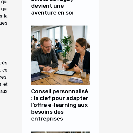
 qui
devient une
 qui
aventure en soi
r la
ques
très
t ce
res.
s et
Conseil personnalisé
eaux
: la clef pour adapter
l'offre e-learning aux
besoins des
entreprises