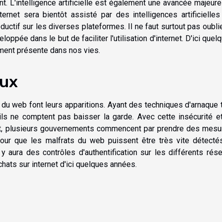
t. L'intelligence artificielle est également une avancée majeure
ernet sera bientôt assisté par des intelligences artificielles
ductif sur les diverses plateformes. Il ne faut surtout pas oublie
loppée dans le but de faciliter l'utilisation d'internet. D'ici quel
ment présente dans nos vies.
eux
du web font leurs apparitions. Ayant des techniques d'arnaque 
ils ne comptent pas baisser la garde. Avec cette insécurité e
net, plusieurs gouvernements commencent par prendre des mesu
é pour que les malfrats du web puissent être très vite détecté
y aura des contrôles d'authentification sur les différents rés
chats sur internet d'ici quelques années.