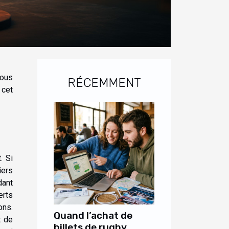
nous
RÉCEMMENT
 cet
. Si
iers
dant
erts
ons.
Quand l’achat de
t de
billets de rugby