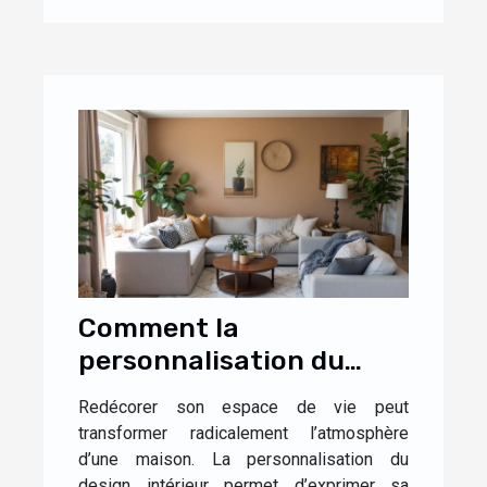
Comment la
personnalisation du
design influence-t-elle
Redécorer son espace de vie peut
l'ambiance de votre
transformer radicalement l’atmosphère
maison ?
d’une maison. La personnalisation du
design intérieur permet d’exprimer sa